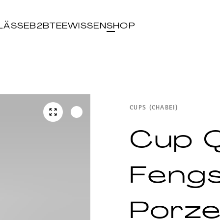
LÄSSE
B2B
TEEWISSEN
SHOP
CUPS (CHABEI)
Cup 
Feng
Porze