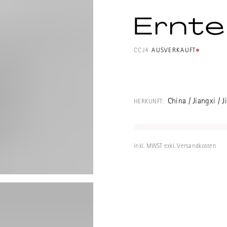
Ernte
CCJ4
AUSVERKAUFT
Top-Qualität Ji
einer Manufaktu
China / Jiangxi / 
HERKUNFT:
Handbemalung v
spezialsiert ha
reichen Ernte" 
inkl. MWST exkl. Versandkosten
Fruchtbarkeit, 
Leben.
Durchmesser: 