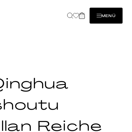
MENÜ
Qinghua
shoutu
llan Reiche