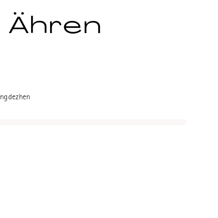
 Ähren
ngdezhen Porzellan von Shan Mo,
r die sich auf die
Jingdezhen
on Blauweiss Porzellan
t. Cup mit Fengshoutu "Bild einer
Motiv. Ein Symbol für Überfluss,
Wohlstand und ein erfülltes
8.2cm