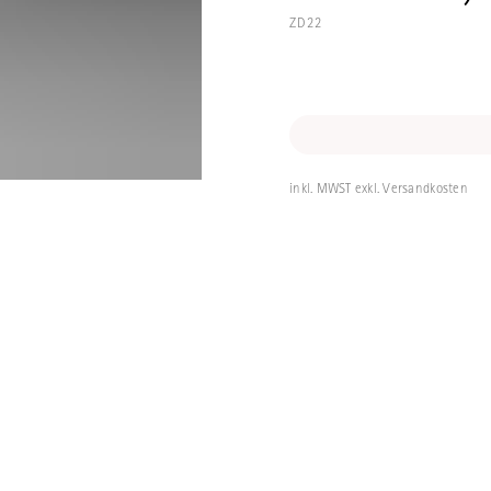
ZD22
Weissblechdose
bezogen, rund m
inkl. MWST exkl. Versandkosten