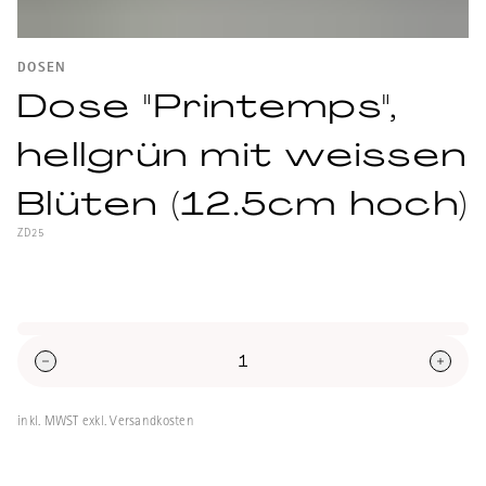
DOSEN
Dose "Printemps",
hellgrün mit weissen
Blüten (12.5cm hoch)
ZD25
Weissblechdose mit japanischen Papier
überzogen, rund mit Innendeckel, Inhalt ca.
100g.
inkl. MWST exkl. Versandkosten