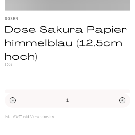
DOSEN
Dose Sakura Papier
himmelblau (12.5cm
hoch)
ZD09
Weissblechdose mit japanischen Papier
bezogen, rund mit Innendeckel, Inhalt ca.
100g.
inkl. MWST exkl. Versandkosten