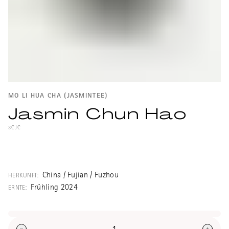
MO LI HUA CHA (JASMINTEE)
Jasmin Chun Hao
3CJC
Sehr guter, ausgeglichener, typischer und
süffiger Jasmintee für alle Tage.
China / Fujian / Fuzhou
HERKUNFT:
Frühling 2024
ERNTE: