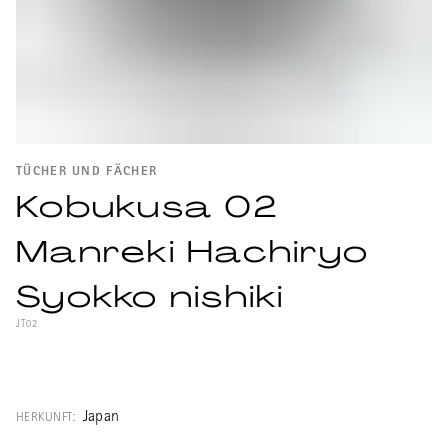
TÜCHER UND FÄCHER
Kobukusa 02
Manreki Hachiryo
Syokko nishiki
JT02
Ein kleines Seidentuch für spezielle
Gegenstände der japanischen
Teezeremonie. Diese blaue Adaption des
Japan
HERKUNFT:
"Shokko Nishiki" Musters findet ihren