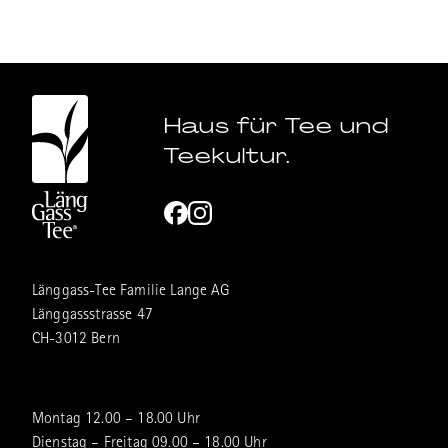
rücken. Ebenso kann ein Kobukusa benutzt
werden, wenn eine Teeschale sehr heiss ist,
damit die Hände beim Trinken nicht der
Hitze ausgesetzt sind.
Seit der Gründung in 1894 widmet sich
Haus für Tee und
Tatsumura Textile dem Recherchieren von
Teekultur.
antiken Textilien. Basierend auf ihren
Erkenntnissen stellen sie Replikate und
Adaptionen der alten (Brokat-) Muster her.
Dabei experimentiert das Unternehmen
unter anderem gerne mit neuen Farben.
Ebenfalls spezialisierte sich Tatsumura
Länggass-Tee Familie Lange AG
Textile in der Restauration alter Textilien.
Länggassstrasse 47
Das traditionsreiche Unternehmen kann
CH-3012 Bern
einige grosse Erfolge nennen, unter
anderem mehrere internationale
Ausstellungen, Auszeichnungen und die
Montag 12.00 – 18.00 Uhr
Zusammenarbeit mit grossen
Dienstag – Freitag 09.00 – 18.00 Uhr