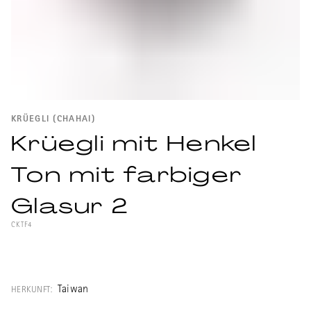
KRÜEGLI (CHAHAI)
Krüegli mit Henkel
Ton mit farbiger
Glasur 2
CKTF4
Krug mit Henkel aus Vulkangestein von
Meister Xu Xulun für Gongfucha-
Zubereitung.
Taiwan
HERKUNFT: