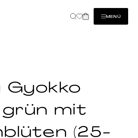
MENÜ
u Gyokko
 grün mit
hblüten (25-