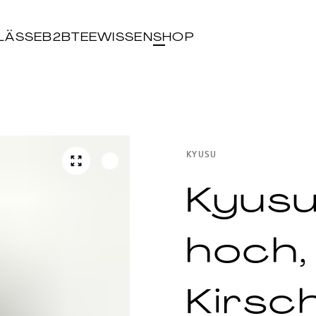
LÄSSE
B2B
TEEWISSEN
SHOP
KYUSU
Kyus
hoch,
Kirsc