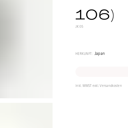
106)
JK05
Fein gearbeitet
Kyusu), mit in 
Japan
HERKUNFT:
Ausguss für di
(Blatt-Tees wie
heisst Jade-Lic
inkl. MWST exkl. Versandkosten
Fassungsvermö
Durchmesser: 6
Höhe: 105mm