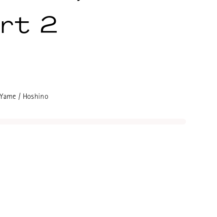
ert 2
e Tonkanne mit Stiel (japanisch
, innen glasiert, mit in den Ton
 Yame / Hoshino
s Sieb am Ausguss für die
zubereitung Sencha-do (Blatt-
a, Gyokuro etc.). Handgefertigt
chi im Stil der Hoshino-Keramik.
dem Noborigama (japanischer
ns Jugomori im Dorf Hoshino.
 von Hoshinoyaki und zum