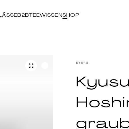
LÄSSE
B2B
TEEWISSEN
SHOP
KYUSU
Kyus
Hoshi
graub