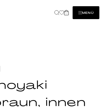
MENÜ
u
noyaki
raun, innen