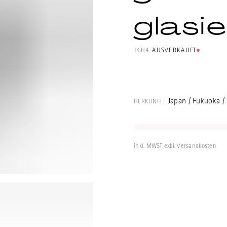
glasi
JKH4
AUSVERKAUFT
Fein gearbeitet
Kyusu) graubraun
Japan / Fukuoka /
HERKUNFT:
eingearbeitete
japanische Tee
Tees wie Sench
inkl. MWST exkl. Versandkosten
von Maruta Shui
Holzbrand aus 
Hangofen) name
Zur Geschichte