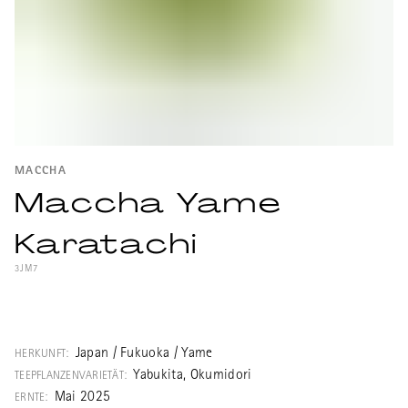
MACCHA
Maccha Yame
Karatachi
3JM7
Eine Top-Qualität eines gemahlener Tencha
aus der Teeregion Yame mit den typischen
ausgeprägten Röstnoten. Von Hand
Japan / Fukuoka / Yame
HERKUNFT:
gepflückt und per Steinmühle gemahlen.
Yabukita, Okumidori
TEEPFLANZENVARIETÄT:
Mai 2025
ERNTE: