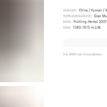
Sehr schöner g
Nannuoshan, vo
China / Yunnan / 
HERKUNFT:
unsere Nannuo
Qiao Mu
TEEPFLANZENVARIETÄT:
Ausschliesslich
Frühling-Herbst 2007
ERNTE:
Lage. Tradition
1380-1815 m.ü.M.
HÖHE:
getrocknet. Es
liegengeblieben
der ganzen Sais
inkl. MWST exkl. Versandkosten
Herbst und Som
wurde dann 10 
Jinghong in se
und danach wie
gebracht, wo es
feucht ist. Im 
Bern verschickt,