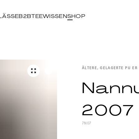
LÄSSE
B2B
TEEWISSEN
SHOP
ÄLTERE, GELAGERTE PU ER
Nann
2007
7N07