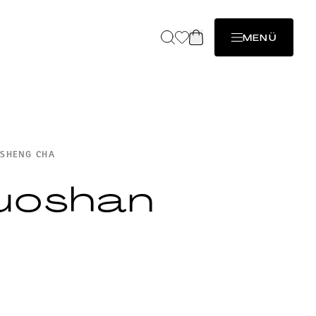
MENÜ
 SHENG CHA
uoshan