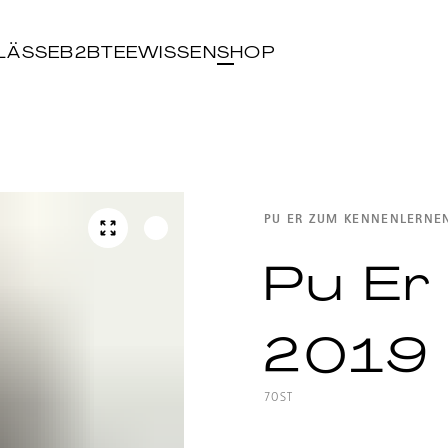
LÄSSE
B2B
TEEWISSEN
SHOP
PU ER ZUM KENNENLERNE
Pu Er
2019
7OST