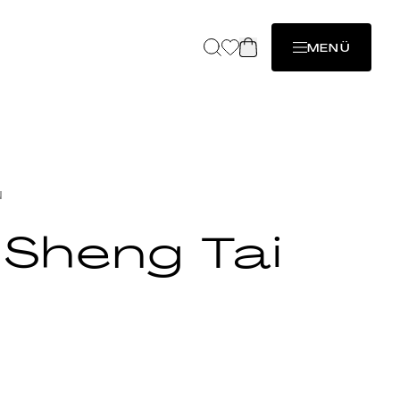
MENÜ
N
 Sheng Tai