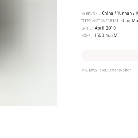
Sehr guter rohe
zu 50 Jahre al
China / Yunnan / 
HERKUNFT:
Qiao Mu 
TEEPFLANZENVARIETÄT:
Shengtai heisst
April 2019
ERNTE:
das wachsenla
1500 m.ü.M.
HÖHE:
genügend Platz 
Umgebung mit g
Teebäume in ih
inkl. MWST exkl. Versandkosten
wachsen lassen,
Jahrzehnten eb
Gu Shu Cha Shu