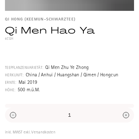
QI HONG (KEEMUN-SCHWARZTEE)
Qi Men Hao Ya
6CQH
Sehr guter, typischer Keemun Schwarztee
original aus Qimen. Qimen Haoya ist ein
echter Gongfucha in der höchsten Qualität
Qi Men Zhu Ye Zhong
TEEPFLANZENVARIETÄT:
des maschinell nach Blattgrösse
China / Anhui / Huangshan / Qimen / Hongcun
HERKUNFT:
aussortierten Tees. Haoya heisst wörtlich
Mai 2019
ERNTE:
"Haarige Knospe" und bedeutet sinngemäss
500 m.ü.M.
HÖHE:
beste Qualität.
inkl. MWST exkl. Versandkosten