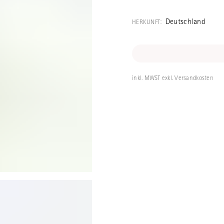
Schale in Grün 
Porzellanmanuf
Deutschland
HERKUNFT:
Thüringen, Deut
Volumen 0.2l D
inkl. MWST exkl. Versandkosten