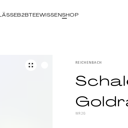
LÄSSE
B2B
TEEWISSEN
SHOP
REICHENBACH
Schal
Gold
WR2G