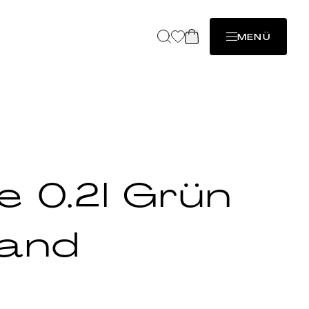
MENÜ
e 0.2l Grün
rand