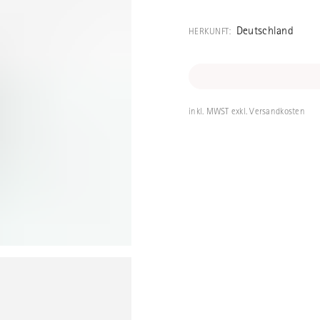
Schale in Türki
Porzellanmanuf
Deutschland
HERKUNFT:
Thüringen, Deut
Volumen 0.2l D
inkl. MWST exkl. Versandkosten