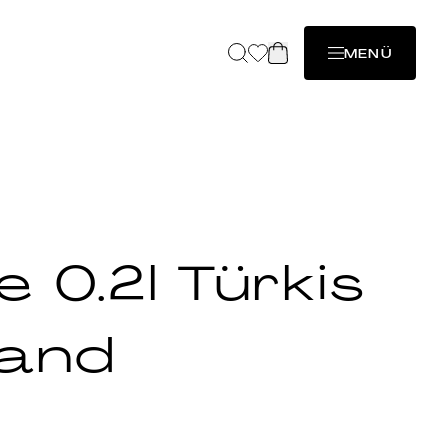
MENÜ
 0.2l Türkis
rand