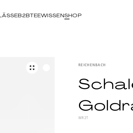
LÄSSE
B2B
TEEWISSEN
SHOP
REICHENBACH
Schale
Gold
WR2T