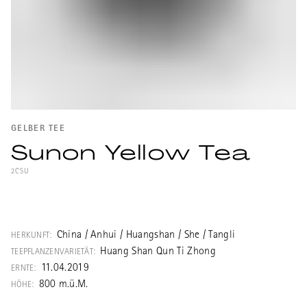
GELBER TEE
Sunon Yellow Tea
2CSU
(Chinesisch Sheng An Huang Cha) Einfacher
aber guter, typischer und süffiger
Huangdacha (Grosser Gelber Tee),
China / Anhui / Huangshan / She / Tangli
HERKUNFT:
verarbeitet als Maofeng. Wird erst in
Huang Shan Qun Ti Zhong
TEEPFLANZENVARIETÄT:
neuerer Zeit hergestellt, ist aber in
11.04.2019
ERNTE:
klassischer Art produziert, daher relativ
800 m.ü.M.
HÖHE:
dunkel und rauh im Geschmack. Mit