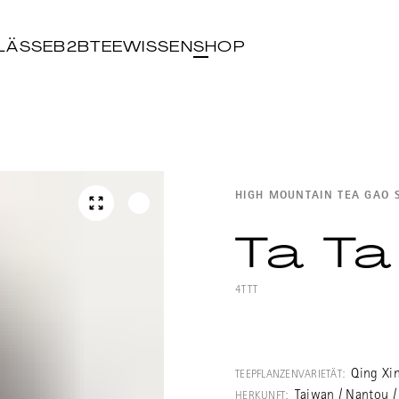
LÄSSE
B2B
TEEWISSEN
SHOP
HIGH MOUNTAIN TEA GAO 
Ta Ta
4TTT
Sehr schöner, l
Tea aus Tatajia
Qing Xi
TEEPFLANZENVARIETÄT:
"Jadeberg". Yus
Taiwan / Nantou /
HERKUNFT: