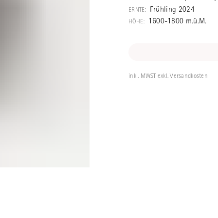
Taiwans und lie
Frühling 2024
ERNTE:
Nationalpark. T
1600-1800 m.ü.M.
HÖHE:
Ureinwohnerspr
verweilt".
inkl. MWST exkl. Versandkosten