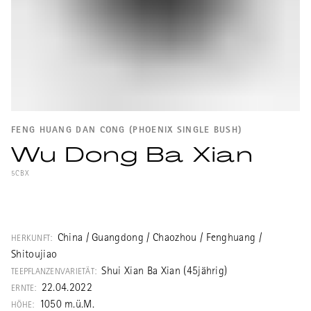
FENG HUANG DAN CONG (PHOENIX SINGLE BUSH)
Wu Dong Ba Xian
5CBX
Ein sehr schöner Baxian Dancong von
45jährigen Teebüschen aus Shitoujiao oben
am Berg Wudong, einer der besten Lagen
China / Guangdong / Chaozhou / Fenghuang /
HERKUNFT:
für Phoenix Single Bush. Baxian ist eine
Shitoujiao
ältere Untervarietät von Shuixian und
Shui Xian Ba Xian (45jährig)
TEEPFLANZENVARIETÄT:
gehört zur Duftkategorie der Zhilanxiang,
22.04.2022
ERNTE:
"Sesamorchideenduft". Der Name Baxian
1050 m.ü.M.
HÖHE: