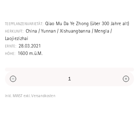
Ein sehr schöner und typischer Yibang
Laojie. Aus über 300jährigen alten
Teebäumen (Gu Shu) aus dem Teewald
Qiao Mu Da Ye Zhong (über 300 Jahre alt)
TEEPFLANZENVARIETÄT:
namens Xiangchunlin beim Dorf Laojiezizhai.
China / Yunnan / Xishuangbanna / Mengla /
HERKUNFT:
Traditionelle Verarbeitung, an der Sonne
Laojiezizhai
getrocknet.
28.03.2021
ERNTE:
1600 m.ü.M.
HÖHE:
inkl. MWST exkl. Versandkosten