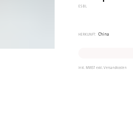
ESBL
Ein chinesische
fruchtig-süsse
China
HERKUNFT:
verbindet.
inkl. MWST exkl. Versandkosten