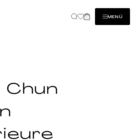
MENÜ
o Chun
on
ieure