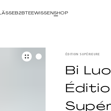
LÄSSE
B2B
TEEWISSEN
SHOP
ÉDITION SUPÉRIEURE
Bi Lu
Éditi
Supér