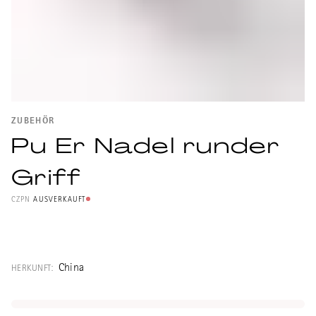
ZUBEHÖR
Pu Er Nadel runder
Griff
CZPN
AUSVERKAUFT
Pu Er Nadel zum portionieren der Cakes mit
Schutzhülle.
China
HERKUNFT:
Länge ohne Hülle: 16.4cm