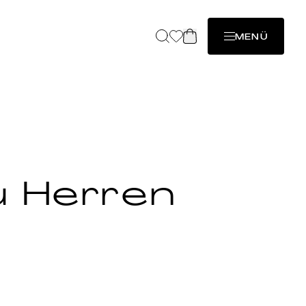
MENÜ
u Herren
en (Fächer) mit den 100 Versen
yu.