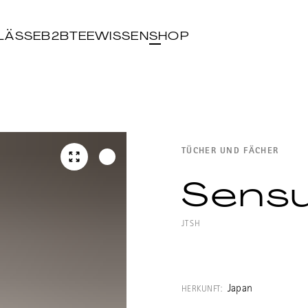
LÄSSE
B2B
TEEWISSEN
SHOP
TÜCHER UND FÄCHER
Sens
JTSH
Sensu für Herr
von Meister Rik
Japan
HERKUNFT: