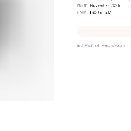
Nantou nahe de
November 2025
ERNTE:
gelegen.
1600 m.ü.M.
HÖHE:
inkl. MWST exkl. Versandkosten