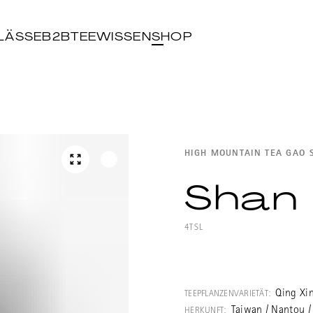
LÄSSE
B2B
TEEWISSEN
SHOP
HIGH MOUNTAIN TEA GAO 
Shan 
4TSL
Ein traditionell
High Mountain T
Qing Xi
TEEPFLANZENVARIETÄT:
("Fichtenwaldba
Taiwan / Nantou /
HERKUNFT: