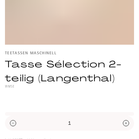
TEETASSEN MASCHINELL
Tasse Sélection 2-
teilig (Langenthal)
WMSE
Diese schlichte Tasse wurde mit der
Porzellanfabrik Langenthal für die Linie der
Sélection Grand Hotel konzipiert. Form und
Grösse sind darauf ausgerichtet, dass sich
der Geschmack des Tees bestens
entfalten kann.