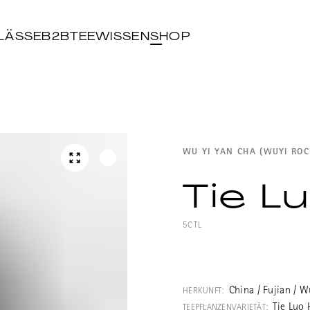
LÄSSE
B2B
TEEWISSEN
SHOP
WU YI YAN CHA (WUYI ROC
Tie L
5CTL
Ein wunderbare
Tieluohan, über
China / Fujian / 
HERKUNFT:
"Eiserner Weise
Tie Luo
TEEPFLANZENVARIETÄT: