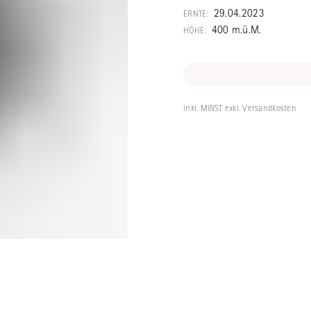
berühmten Sort
29.04.2023
ERNTE:
Sidamingcong. T
400 m.ü.M.
HÖHE:
starke Holzkoh
mineralische No
inkl. MWST exkl. Versandkosten