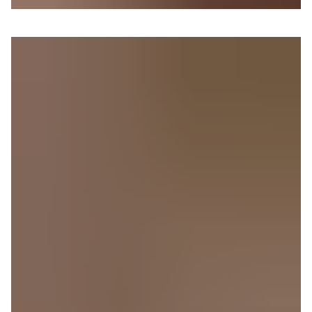
TEA SCHOOL INTRODUCTORY COURSE
Wochenendkurs: Zur
vertieften Degustation
Module V – VIII
LEARN MORE