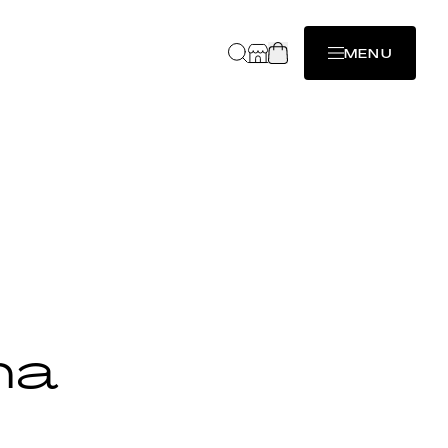
MENU
na