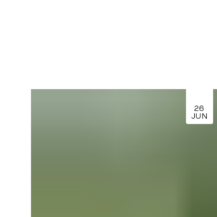
26
JUN