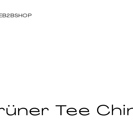
E
B2B
SHOP
rüner Tee Chi