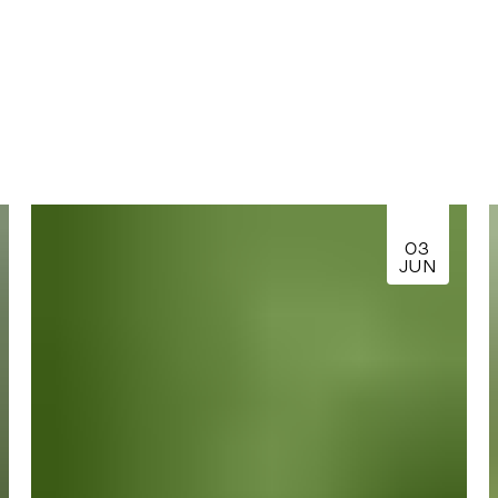
03
JUN