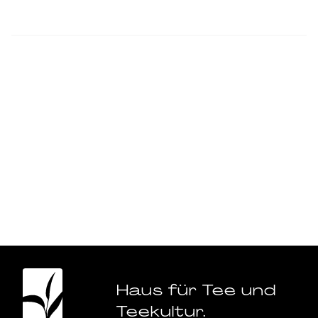
Volumen: 750ml
Anleitung für Kaltansätze und Cold Brew
.
Haus für Tee und
Teekultur.