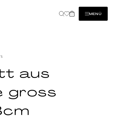
MENÜ
TS
tt aus
 gross
8cm