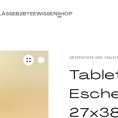
LÄSSE
B2B
TEEWISSEN
SHOP
UNTERSETZER UND TABLET
Table
Esche
27x3