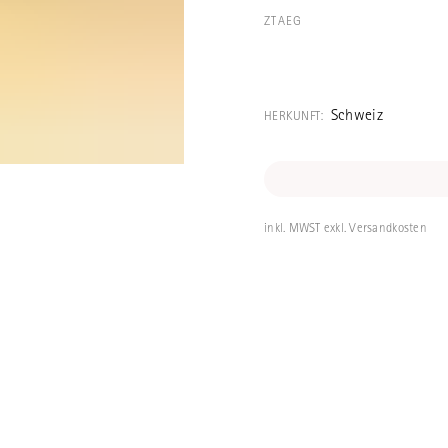
ZTAEG
Ein schönes Tab
Tablett lassen 
Schweiz
HERKUNFT:
universitären p
(UPD), dem Int
mit psychische
hergestellt. Seh
inkl. MWST exkl. Versandkosten
Aussenmasse: 