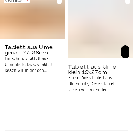
Beeinträchtigungen hergestellt.
AUSVERKAUFT
Sehr leichtes Massivholz.
Aussenmasse: 19x27cm,
Innenmasse: 16x24cm
Tablett aus Ulme
gross 27x38cm
Ein schönes Tablett aus
Ulmenholz, Dieses Tablett
Tablett aus Ulme
lassen wir in der den
klein 19x27cm
Werkstätten der universitären
Ein schönes Tablett aus
psychiatrischen Diensten Bern
Ulmenholz, Dieses Tablett
(UPD), dem
lassen wir in der den
Integrationszentrum für
Werkstätten der universitären
Menschen mit psychischen
psychiatrischen Diensten Bern
Beeinträchtigungen hergestellt.
(UPD), dem
Sehr leichtes Massivholz.
Integrationszentrum für
Aussenmasse: 27x38cm,
Menschen mit psychischen
Innenmasse: 24x35cm
Beeinträchtigungen hergestellt.
Sehr leichtes Massivholz.