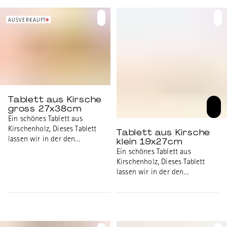
Integrationszentrum für
Aussenmasse: 27x38cm,
Menschen mit psychischen
Innenmasse: 24x35cm
Beeinträchtigungen hergestellt.
AUSVERKAUFT
Sehr leichtes Massivholz.
Aussenmasse: 19x27cm,
Innenmasse: 16x24cm
Tablett aus Kirsche
gross 27x38cm
Ein schönes Tablett aus
Kirschenholz, Dieses Tablett
Tablett aus Kirsche
lassen wir in der den
klein 19x27cm
Werkstätten der universitären
Ein schönes Tablett aus
psychiatrischen Diensten Bern
Kirschenholz, Dieses Tablett
(UPD), dem
lassen wir in der den
Integrationszentrum für
Werkstätten der universitären
Menschen mit psychischen
psychiatrischen Diensten Bern
Beeinträchtigungen hergestellt.
(UPD), dem
Sehr leichtes Massivholz.
Integrationszentrum für
Aussenmasse: 27x38cm,
Menschen mit psychischen