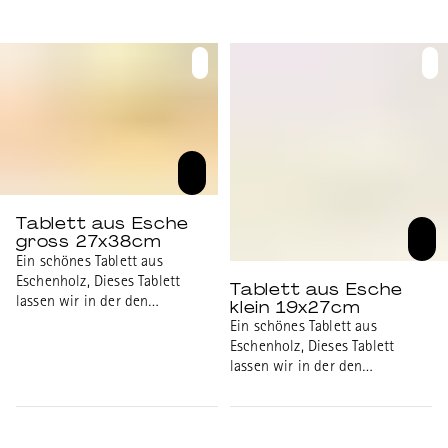
Beeinträchtigungen hergestellt.
(UPD), dem
Sehr leichtes Massivholz.
Integrationszentrum für
Aussenmasse: 27x38cm,
Menschen mit psychischen
Innenmasse: 24x35cm
Beeinträchtigungen hergestellt.
Sehr leichtes Massivholz.
Aussenmasse: 19x27cm,
Innenmasse: 16x24cm
Tablett aus Esche
gross 27x38cm
Ein schönes Tablett aus
Eschenholz, Dieses Tablett
Tablett aus Esche
lassen wir in der den
klein 19x27cm
Werkstätten der universitären
Ein schönes Tablett aus
psychiatrischen Diensten Bern
Eschenholz, Dieses Tablett
(UPD), dem
lassen wir in der den
Integrationszentrum für
Werkstätten der universitären
Menschen mit psychischen
psychiatrischen Diensten Bern
Beeinträchtigungen hergestellt.
(UPD), dem
Sehr leichtes Massivholz.