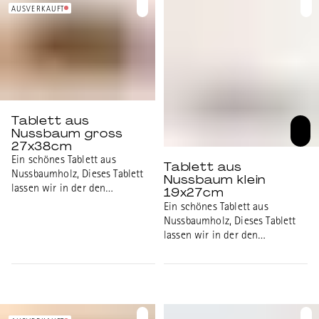
Innenmasse: 24x35cm
Beeinträchtigungen hergestellt.
AUSVERKAUFT
Sehr leichtes Massivholz.
Aussenmasse: 19x27cm,
Innenmasse: 16x24cm
Tablett aus
Nussbaum gross
27x38cm
Ein schönes Tablett aus
Tablett aus
Nussbaumholz, Dieses Tablett
Nussbaum klein
lassen wir in der den
19x27cm
Werkstätten der universitären
Ein schönes Tablett aus
psychiatrischen Diensten Bern
Nussbaumholz, Dieses Tablett
(UPD), dem
lassen wir in der den
Integrationszentrum für
Werkstätten der universitären
Menschen mit psychischen
psychiatrischen Diensten Bern
Beeinträchtigungen hergestellt.
(UPD), dem
Sehr leichtes Massivholz.
Integrationszentrum für
Aussenmasse: 27x38cm,
Menschen mit psychischen
Innenmasse: 24x35cm