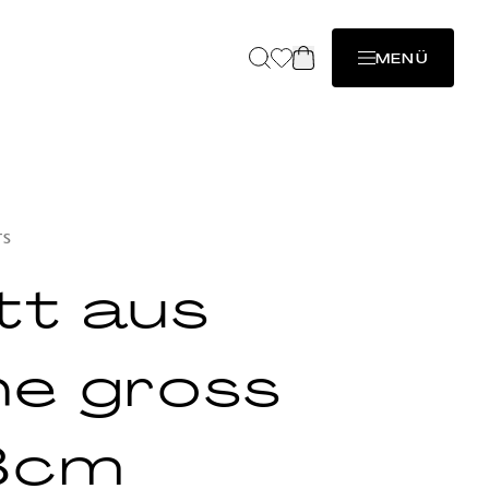
MENÜ
TS
tt aus
he gross
8cm