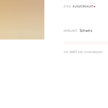
ZTKG
AUSVERKAUFT
Ein schönes Tab
Tablett lassen 
Schweiz
HERKUNFT:
universitären p
(UPD), dem Int
mit psychische
inkl. MWST exkl. Versandkosten
hergestellt. Seh
Aussenmasse: 