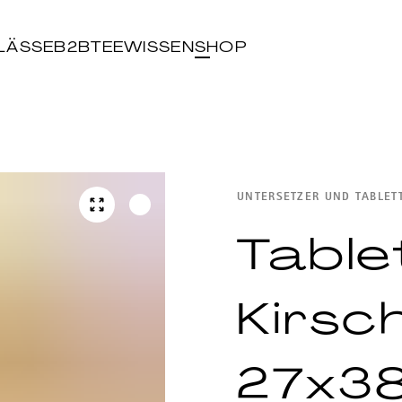
LÄSSE
B2B
TEEWISSEN
SHOP
UNTERSETZER UND TABLET
Table
Kirsc
27x3