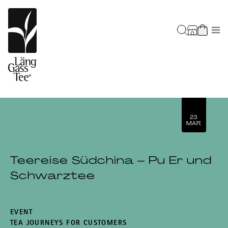
23
MAR
Teereise Südchina – Pu Er und
Schwarztee
EVENT
TEA JOURNEYS FOR CUSTOMERS