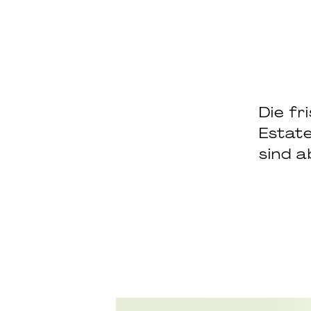
Die fr
Estat
sind a