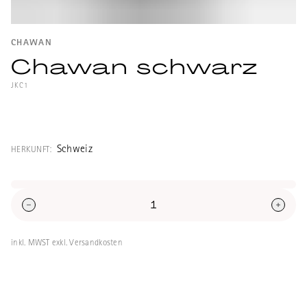
CHAWAN
Chawan schwarz
JKC1
Handgefertigter Chawan aus Schwarzer
Keramik (Maccha Schale).
Schweiz
HERKUNFT:
Durchmesser: 11.3cm
Höhe: 8.2cm
inkl. MWST exkl. Versandkosten