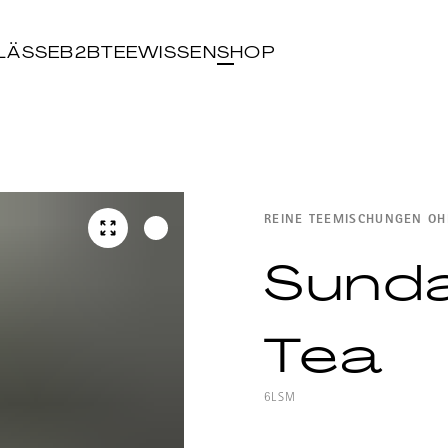
LÄSSE
B2B
TEEWISSEN
SHOP
REINE TEEMISCHUNGEN O
Sund
Tea
6LSM