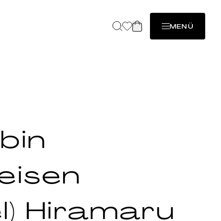
MENÜ
bin
eisen
l) Hiramaru