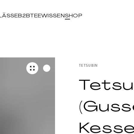
LÄSSE
B2B
TEEWISSEN
SHOP
TETSUBIN
Tetsu
(Guss
Kesse