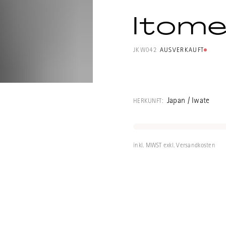
Itom
JKW042
AUSVERKAUFT
Tetsubin (eiser
Gusseisen sand
Japan / Iwate
HERKUNFT:
Eisenware) aus 
japanisches Ku
also nicht als 
inkl. MWST exkl. Versandkosten