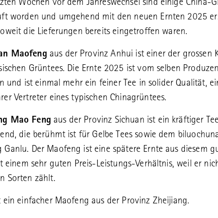
tzten Wochen vor dem Jahreswechsel sind einige China-G
uft worden und umgehend mit den neuen Ernten 2025 er
oweit die Lieferungen bereits eingetroffen waren.
an Maofeng
aus der Provinz Anhui ist einer der grossen K
sischen Grüntees. Die Ernte 2025 ist vom selben Produze
n und ist einmal mehr ein feiner Tee in solider Qualität, ei
er Vertreter eines typischen Chinagrüntees.
ng Mao Feng
aus der Provinz Sichuan ist ein kräftiger Te
end, die berühmt ist für Gelbe Tees sowie dem biluochun
Ganlu. Der Maofeng ist eine spätere Ernte aus diesem g
it einem sehr guten Preis-Leistungs-Verhältnis, weil er nic
 Sorten zählt.
t ein einfacher Maofeng aus der Provinz Zheijiang.