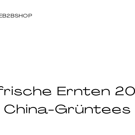
E
B2B
SHOP
 frische Ernten 2
China-Grüntees