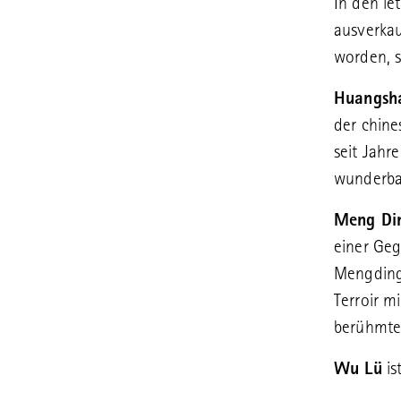
In den le
ausverka
worden, s
Huangsh
der chine
seit Jahre
wunderbar
Meng Di
einer Geg
Mengding 
Terroir m
berühmten
Wu Lü
is