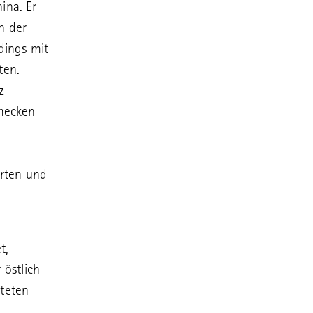
ina. Er
n der
dings mit
ten.
z
hmecken
ärten und
t,
östlich
hteten