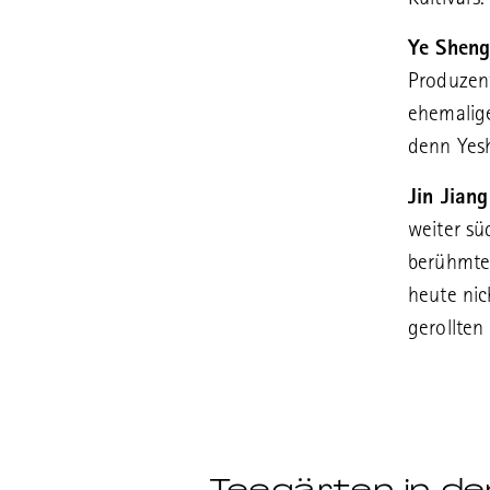
Kultivars.
Ye Sheng
Produzent
ehemalige
denn Yesh
Jin Jian
weiter sü
berühmter
heute nic
gerollten 
Teegärten in de