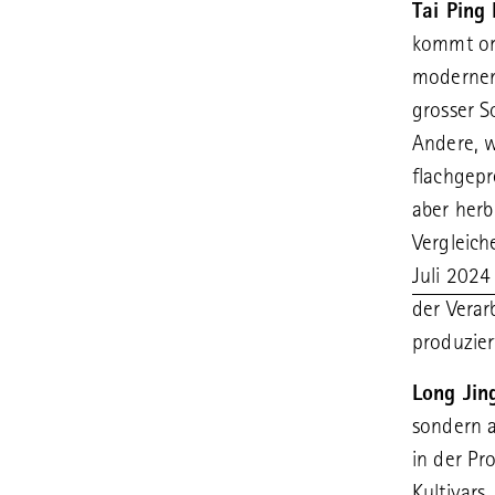
Tai Ping
kommt ori
modernen 
grosser S
Andere, w
flachgepr
aber herb
Vergleic
Juli 2024
der Verar
produzier
Long Jin
sondern 
in der Pr