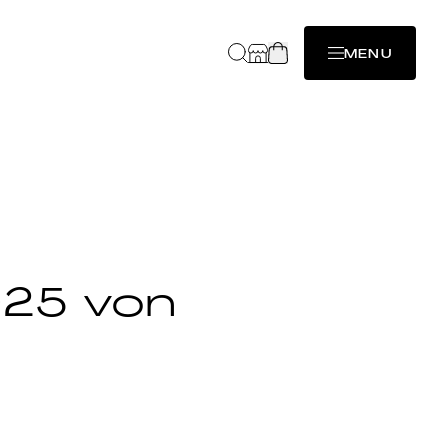
MENU
025 von