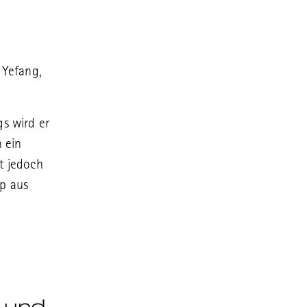
 Yefang,
gs wird er
h ein
t jedoch
yp aus
 und 