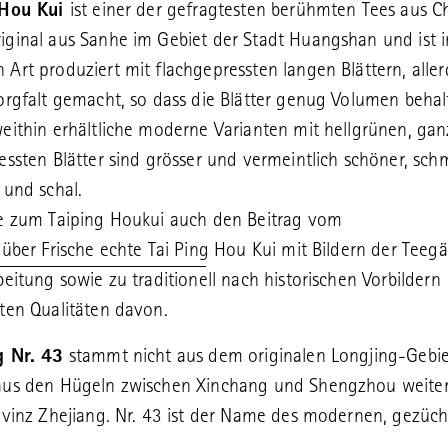
 Hou Kui
ist einer der gefragtesten berühmten Tees aus Ch
ginal aus Sanhe im Gebiet der Stadt Huangshan und ist i
Art produziert mit flachgepressten langen Blättern, aller
orgfalt gemacht, so dass die Blätter genug Volumen behal
eithin erhältliche moderne Varianten mit hellgrünen, gan
essten Blätter sind grösser und vermeintlich schöner, sc
 und schal.
he zum Taiping Houkui auch den Beitrag vom
 über Frische echte Tai Ping Hou Kui
mit Bildern der Teeg
beitung sowie zu traditionell nach historischen Vorbildern
ten Qualitäten davon.
g Nr. 43
stammt nicht aus dem originalen Longjing-Gebie
aus den Hügeln zwischen Xinchang und Shengzhou weiter 
ovinz Zhejiang. Nr. 43 ist der Name des modernen, gezüc