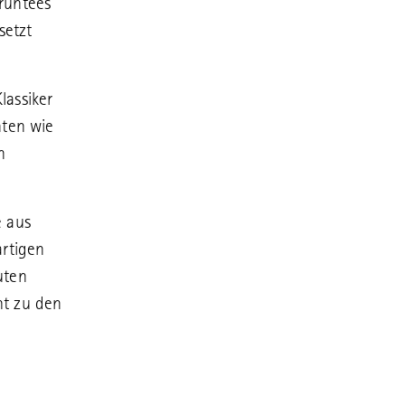
rüntees
setzt
lassiker
nten wie
n
e aus
artigen
uten
ht zu den