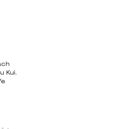
sch
 Kui.
Ye