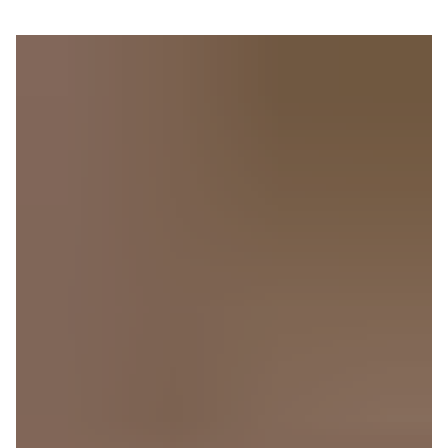
ÉCOLE DE THÉ COURS D'INTRODUCTION
Wochenendkurs: Tee im
Überblick Module I – IV
EN SAVOIR PLUS