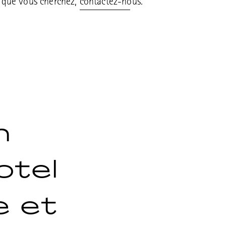
t que vous cherchez,
contactez-nous.
n
otel
e et