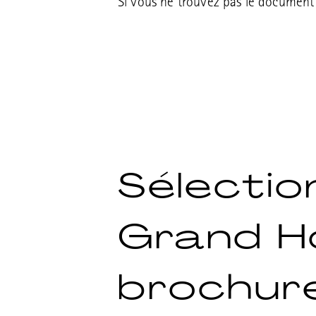
Si vous ne trouvez pas le documen
Sélectio
Grand H
brochur