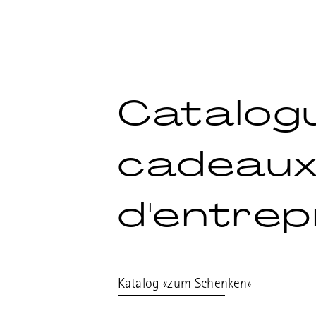
Catalog
cadeau
d'entrep
Katalog «zum Schenken»