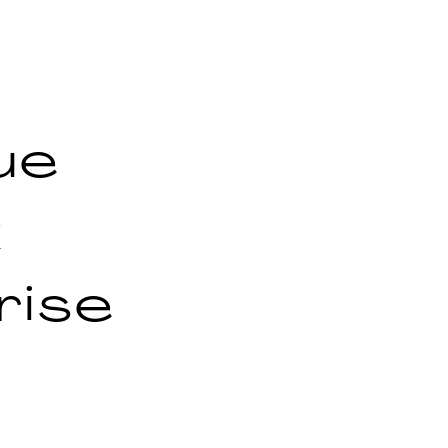
ue
x
rise