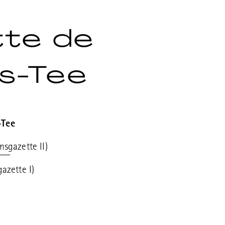
tte de
s-Tee
-Tee
msgazette II)
azette I)