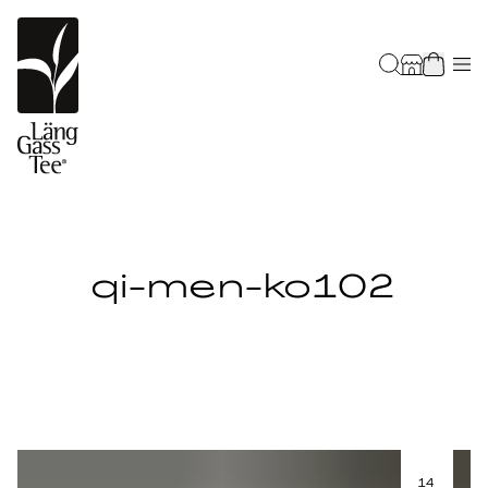
qi-men-ko102
14