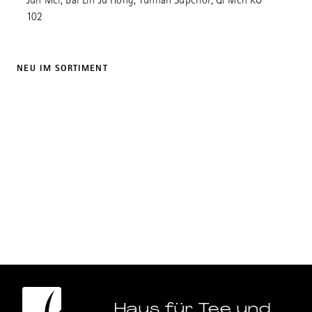
Jun Mei, Bai Lin Ju Hong, Yunnan Superior, Qi Men KO
102
NEU IM SORTIMENT
Haus für Tee und