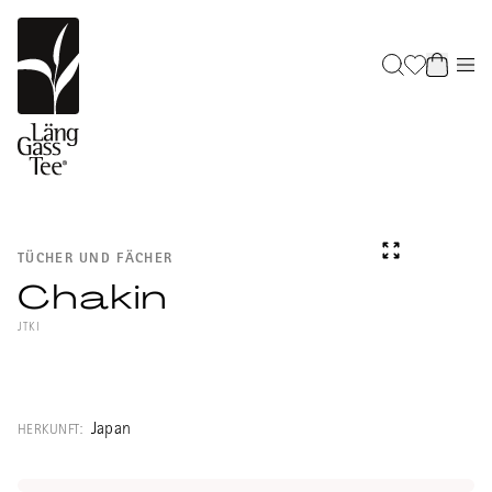
TÜCHER UND FÄCHER
Chakin
JTKI
Chakin (Leinentuch) zum Trocknen der
Teeschale während der Teezeremonie.
Japan
HERKUNFT:
Das weisse kleine Chakin kann aus
verschiedenen natürlichen Fasern