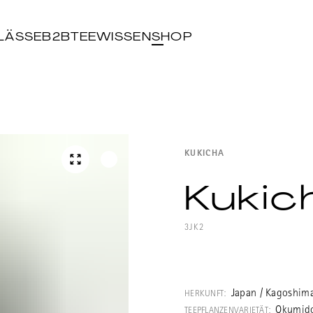
LÄSSE
B2B
TEEWISSEN
SHOP
KUKICHA
Kukic
3JK2
Ein einfacher u
Japan / Kagoshima
HERKUNFT:
Okumido
TEEPFLANZENVARIETÄT: