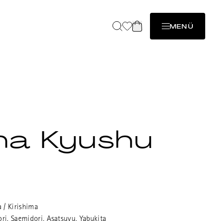
MENÜ
ha Kyushu
nd doch guter Kukicha.
 / Kirishima
ri, Saemidori, Asatsuyu, Yabukita