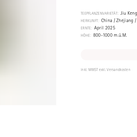
Ein für seinen 
typischer Longj
Jiu Ken
TEEPFLANZENVARIETÄT:
Lungching) mit
China / Zhejiang 
HERKUNFT:
Blatt aus nicht 
April 2025
ERNTE:
800-1000 m.ü.M.
HÖHE:
inkl. MWST exkl. Versandkosten