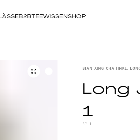
LÄSSE
B2B
TEEWISSEN
SHOP
BIAN XING CHA (INKL. LON
Long 
1
3CL1