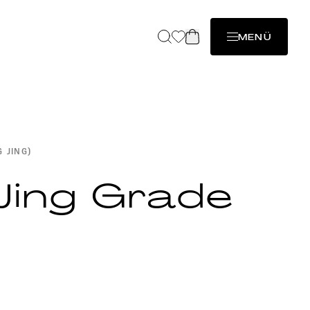
MENÜ
G JING)
Jing Grade