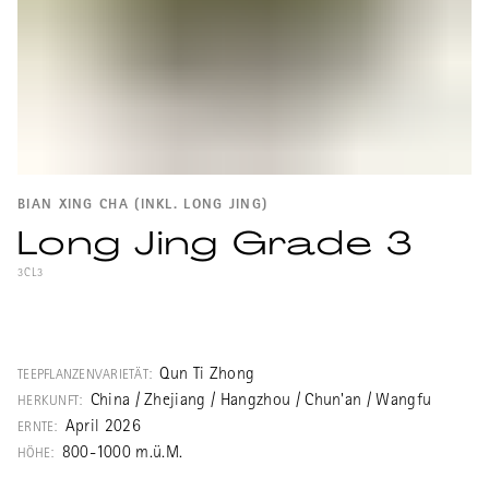
BIAN XING CHA (INKL. LONG JING)
Long Jing Grade 3
3CL3
Ein einfacher, kräftiger Standard Longjing
(ältere Schreibweise: Lungching), ein im
Verhältnis zum Preis sehr guter Tee.
Qun Ti Zhong
TEEPFLANZENVARIETÄT:
China / Zhejiang / Hangzhou / Chun'an / Wangfu
HERKUNFT:
April 2026
ERNTE:
800-1000 m.ü.M.
HÖHE: