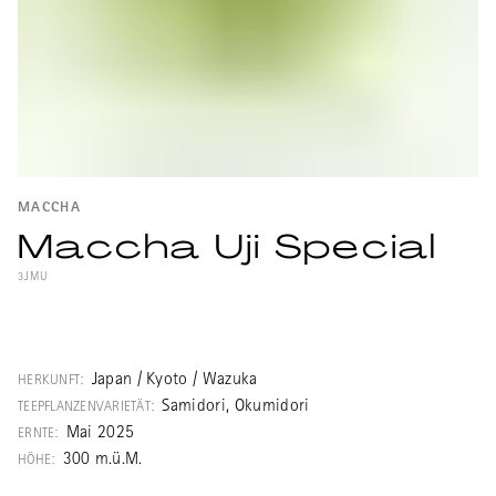
MACCHA
Maccha Uji Special
3JMU
Ein hervorragender gemahlener Tencha aus
der Region Uji, einer der bekanntesten und
geschichtsträchtigsten Tee-Regionen
Japan / Kyoto / Wazuka
HERKUNFT:
Japans. Dieser intensive, würzige Maccha
Samidori, Okumidori
TEEPFLANZENVARIETÄT:
wurde von Teemeister Morita aus Uji
Mai 2025
ERNTE:
komponiert.
300 m.ü.M.
HÖHE: