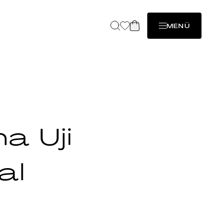
MENÜ
a Uji
al