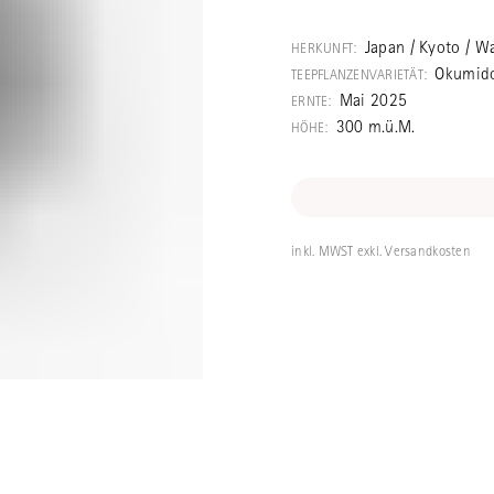
Wunderbarer Se
der Umgebung v
Japan / Kyoto / W
HERKUNFT:
traditionsreic
Okumido
TEEPFLANZENVARIETÄT:
Tee zeigt eine 
Mai 2025
ERNTE:
Wie bei den al
300 m.ü.M.
HÖHE:
hoher Qualität
diesen Tee vor 
beschattet. Di
inkl. MWST exkl. Versandkosten
Morita komponi
ihm typische Ko