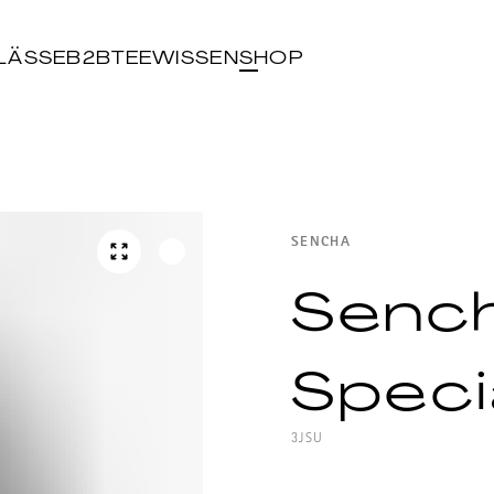
LÄSSE
B2B
TEEWISSEN
SHOP
SENCHA
Sench
Speci
3JSU