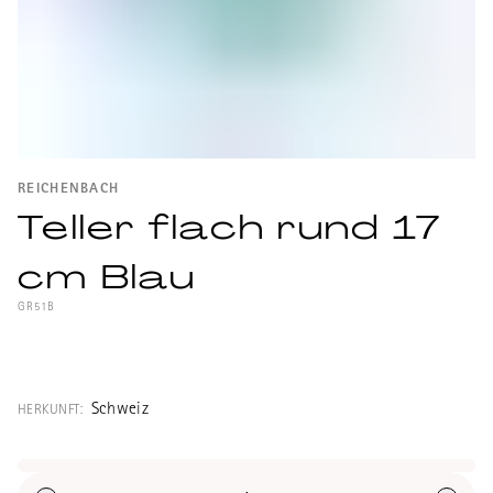
REICHENBACH
Teller flach rund 17
cm Blau
GR51B
runder, flacher Teller in Blau aus Porzellan
mit Goldrand der Porzellanmanufaktur
Reichenbach aus Thüringen, Deutschland.
Schweiz
HERKUNFT:
Durchmesser: 17cm