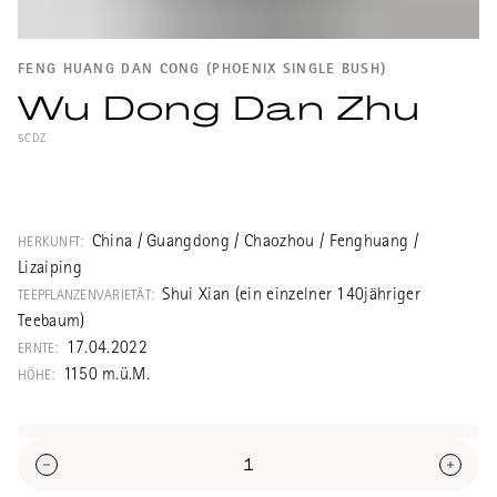
FENG HUANG DAN CONG (PHOENIX SINGLE BUSH)
Wu Dong Dan Zhu
5CDZ
Ein echter Single Bush, also ein Fenghuang
Dancong aus einem einzelnen Teebaum
namens Heimayi, der ca. 140 Jahre alt ist,
China / Guangdong / Chaozhou / Fenghuang /
HERKUNFT:
und ganz oben am Berg Wudong steht,
Lizaiping
klassisch verarbeitet und mittelstark über
Shui Xian (ein einzelner 140jähriger
TEEPFLANZENVARIETÄT:
Litschi-Holzkohle geröstet. Ein sehr
Teebaum)
anspruchsvoller, komplexer und
17.04.2022
ERNTE:
wunderbarer Tee!
1150 m.ü.M.
HÖHE: