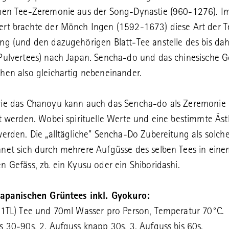
hen Tee-Zeremonie aus der Song-Dynastie (960-1276). I
rt brachte der Mönch Ingen (1592-1673) diese Art der T
ng (und den dazugehörigen Blatt-Tee anstelle des bis dah
Pulvertees) nach Japan. Sencha-do und das chinesische 
hen also gleichartig nebeneinander.
wie das Chanoyu kann auch das Sencha-do als Zeremonie
rt werden. Wobei spirituelle Werte und eine bestimmte Äst
werden. Die „alltägliche" Sencha-Do Zubereitung als solch
net sich durch mehrere Aufgüsse des selben Tees in eine
n Gefäss, zb. ein Kyusu oder ein Shiboridashi.
 japanischen Grüntees inkl. Gyokuro:
 1TL) Tee und 70ml Wasser pro Person, Temperatur 70°C.
s 30-90s, 2. Aufguss knapp 30s, 3. Aufguss bis 60s.