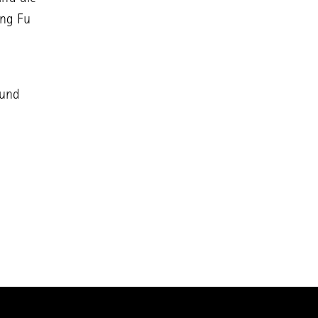
ong Fu
 und