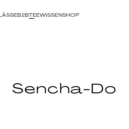
LÄSSE
B2B
TEEWISSEN
SHOP
Sencha-Do