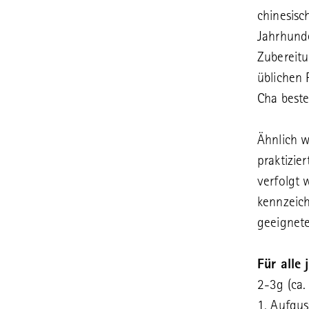
chinesisc
Jahrhunde
Zubereitu
üblichen 
Cha beste
Ähnlich 
praktizie
verfolgt 
kennzeich
geeignete
Für alle
2-3g (ca.
1. Aufgus