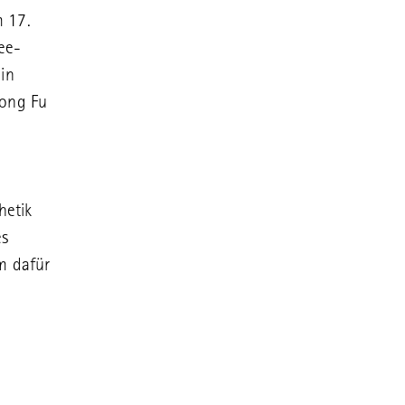
m 17.
ee-
in
Gong Fu
hetik
es
m dafür