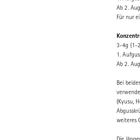
Ab 2. Aug
Für nur e
Konzentr
3-4g (1-2
1. Aufgus
Ab 2. Aug
Bei beide
verwendet
(Kyusu, H
Abgusskr
weiteres 
Die länge