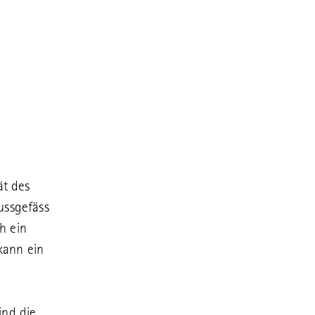
ät des
ussgefäss
h ein
kann ein
ind die