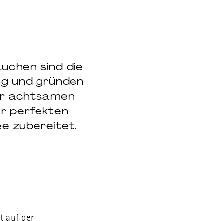
äuchen sind die
ung und gründen
ner achtsamen
ür perfekten
e zubereitet.
rt auf der