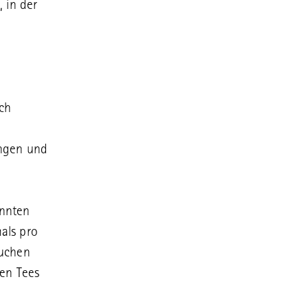
, in der
,
rch
ungen und
annten
als pro
suchen
den Tees