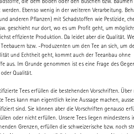
hadstoffe, die dem Boden oder den Büschen bzw. Bäumen
 werden. Ebenso wenig in der weiteren Verarbeitung. Be
und anderen Pflanzen) mit Schadstoffen wie Pestizide, c
w. geschieht nur dort, wo es um Profit geht, um möglichs
chst effiziente Produktion. Da leidet aber die Qualität. W
 Teebauern bzw. -Produzenten um den Tee an sich, um d
lität und Echtheit geht, kommt auch der Teeanbau ohne
ffe aus. Im Grunde genommen ist es eine Frage des Gege
 oder Qualität.
tifizierte Tees erfüllen die bestehenden Vorschriften. Über 
erte Tees kann man eigentlich keine Aussage machen, ausse
ifiziert sind. Sie können aber die Vorschriften genauso erfü
füllen oder nicht erfüllen. Unsere Tees liegen mindestens 
henden Grenzen, erfüllen die schweizerische bzw. noch st