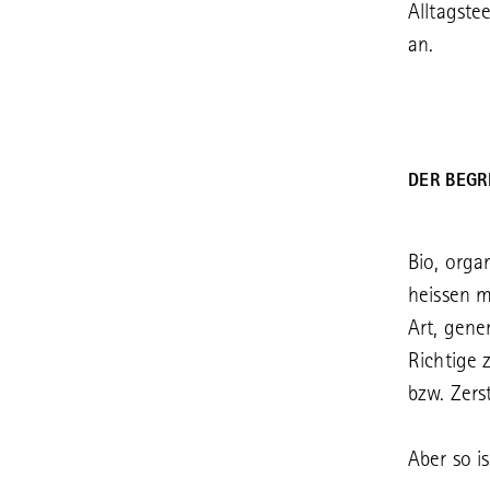
Alltagstee
an.
DER BEGR
Bio, orga
heissen m
Art, gene
Richtige 
bzw. Zers
Aber so i