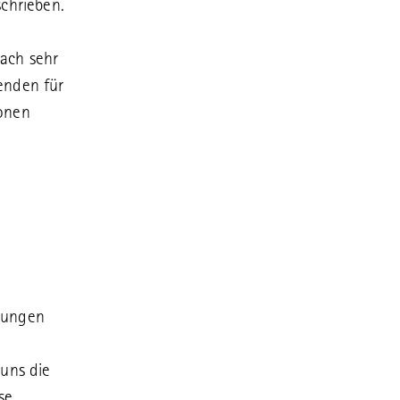
chrieben.
ach sehr
enden für
ionen
gungen
 uns die
se