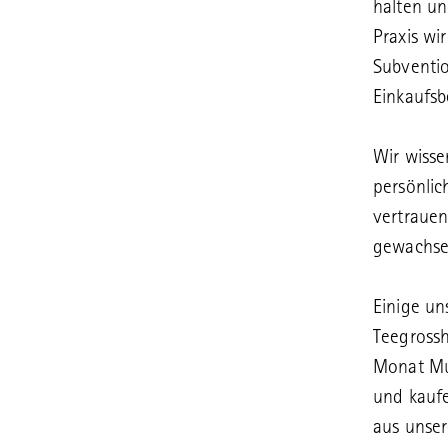
halten und
Praxis wi
Subventio
Einkaufsb
Wir wisse
persönli
vertraue
gewachsen
Einige un
Teegross
Monat Mu
und kaufe
aus unser