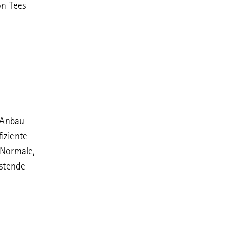
on Tees
 Anbau
fiziente
, Normale,
astende