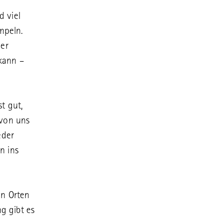
d viel
mpeln.
ner
 kann –
st gut,
 von uns
eder
n ins
en Orten
g gibt es