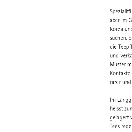
Spezialit
aber im G
Korea und
suchen. S
die Teepf
und verka
Muster mi
Kontakte 
rarer und 
Im Längga
heisst zu
gelagert 
Tees rege