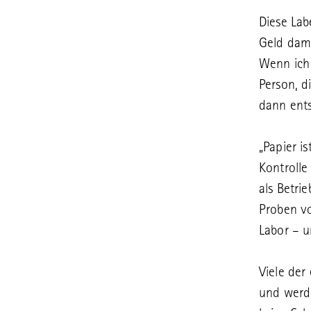
Diese Lab
Geld dami
Wenn ich 
Person, d
dann ents
„Papier is
Kontrolle
als Betri
Proben vo
Labor – u
Viele der
und werde