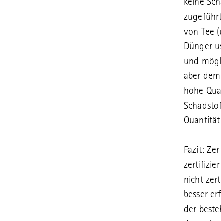
keine Sc
zugeführt
von Tee (
Dünger us
und mögli
aber dem
hohe Qua
Schadsto
Quantität
Fazit: Zer
zertifizi
nicht zert
besser er
der beste