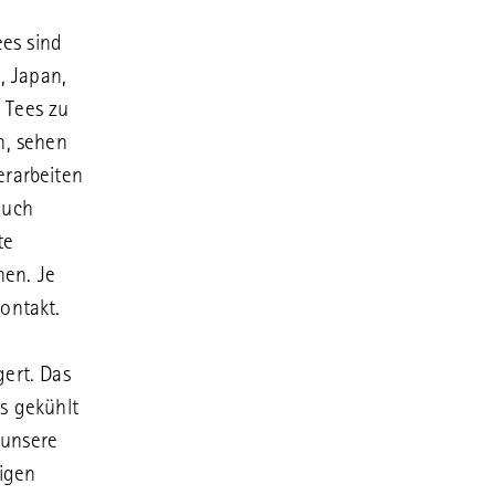
ees sind
, Japan,
 Tees zu
n, sehen
erarbeiten
auch
te
nen. Je
Kontakt.
ert. Das
s gekühlt
 unsere
tigen