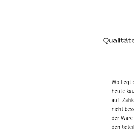
Qualität
Wo liegt 
heute kau
auf: Zahl
nicht bes
der Ware 
den betei