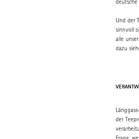
deutsche 
Und der T
sinnvoll 
alle unse
dazu sieh
VERANTW
Länggass
der Teepr
verarbeit
Frage, we