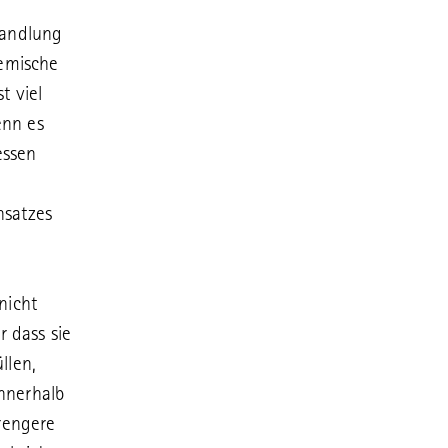
handlung
hemische
t viel
enn es
essen
nsatzes
nicht
r dass sie
llen,
innerhalb
rengere