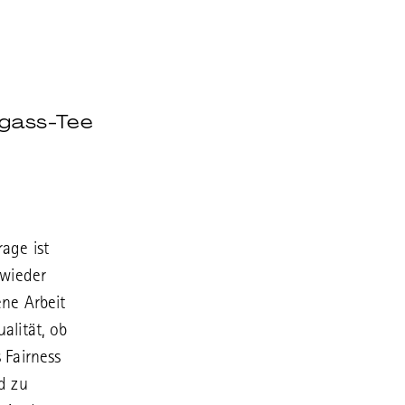
ggass-Tee
rage ist
 wieder
ene Arbeit
alität, ob
 Fairness
d zu